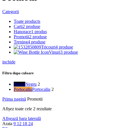
Categorii
Toate
products
Carti
2 produse
Hanorace
1 produs
Promotii
2 produse
Trening
4 produse
Tricouri
4 produse
Vinuri
3 produse
inchide
Filtru dupa culoare
Negru
Negru
2
Portocaliu
Portocaliu
2
Prima pagină
Promotii
Sortat
Afișez toate cele 2 rezultate
după
Afișează bara laterală
popularitate
Arata
9
12
18
24