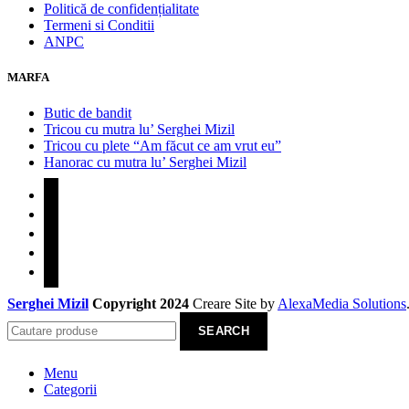
Politică de confidențialitate
Termeni si Conditii
ANPC
MARFA
Butic de bandit
Tricou cu mutra lu’ Serghei Mizil
Tricou cu plete “Am făcut ce am vrut eu”
Hanorac cu mutra lu’ Serghei Mizil
facebook
instagram
youtube
tiktok
telegram
Serghei Mizil
Copyright 2024
Creare Site
by
AlexaMedia Solutions
SEARCH
Menu
Categorii