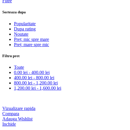
Filtre
Sorteaza dupa
Popularitate
Dupa rating
Noutate
Preț: mic spre mare
Preț: mare spre mic
Filtru pret
Toate
0.00
lei
-
400.00
lei
400.00
lei
-
800.00
lei
800.00
lei
-
1,200.00
lei
1,200.00
lei
-
1,600.00
lei
Vizualizare rapida
Compara
Adauga Wishlist
Inchide