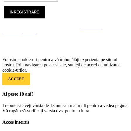
Va fi folosit în conformitate cu noastre de
Politica de
confidențialitate
Folosim cookie-uri pentru a vă îmbunătăți experiența pe site-ul
nostru. Prin navigarea pe acest site, sunteți de acord cu utilizarea
cookie-urilor.
ACCEPT
Ai peste 18 ani?
Trebuie să aveți vârsta de 18 ani sau mai mult pentru a vedea pagina.
Vă rugăm să verificați vârsta dvs. pentru a intra.
Acces interzis