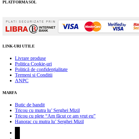
PLATFORMA SOL
LINK-URI UTILE
Livrare produse
Politica Cookie-uri
Politică de confidențialitate
Termeni si Conditii
ANPC
MARFA
Butic de bandit
Tricou cu mutra lu’ Serghei Mizil
Tricou cu plete “Am făcut ce am vrut eu”
Hanorac cu mutra lu’ Serghei Mizil
facebook
instagram