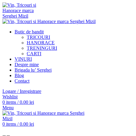
Butic de bandit
TRICOURI
HANORACE
TRENINGURI
CARTI
VINURI
Despre mine
Brigada lu’ Serghei
Blog
Contact
Logare / Inregistrare
Wishlist
0
items
/
0.00
lei
Menu
0
items
/
0.00
lei