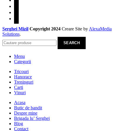
youtube
tiktok
telegram
Serghei Mizil
Copyright 2024
Creare Site
by
AlexaMedia
Solutions
.
SEARCH
Menu
Categorii
Tricouri
Hanorace
Treninguri
Carti
Vinuri
Acasa
Butic de bandit
Despre mine
Brigada lu’ Serghei
Blog
Contact