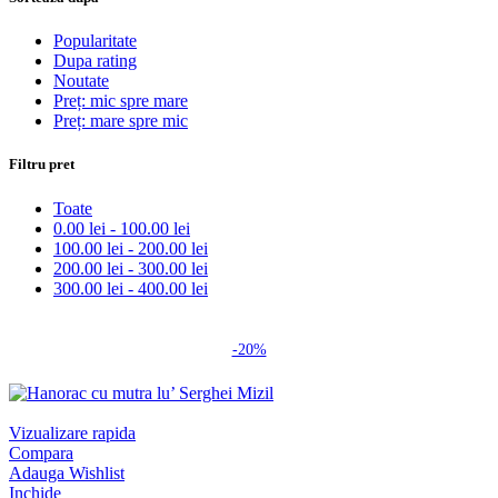
Popularitate
Dupa rating
Noutate
Preț: mic spre mare
Preț: mare spre mic
Filtru pret
Toate
0.00
lei
-
100.00
lei
100.00
lei
-
200.00
lei
200.00
lei
-
300.00
lei
300.00
lei
-
400.00
lei
-20%
Vizualizare rapida
Compara
Adauga Wishlist
Inchide