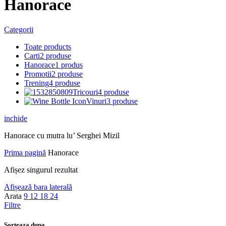
Hanorace
Categorii
Toate
products
Carti
2 produse
Hanorace
1 produs
Promotii
2 produse
Trening
4 produse
Tricouri
4 produse
Vinuri
3 produse
inchide
Hanorace cu mutra lu’ Serghei Mizil
Prima pagină
Hanorace
Afișez singurul rezultat
Afișează bara laterală
Arata
9
12
18
24
Filtre
Sorteaza dupa