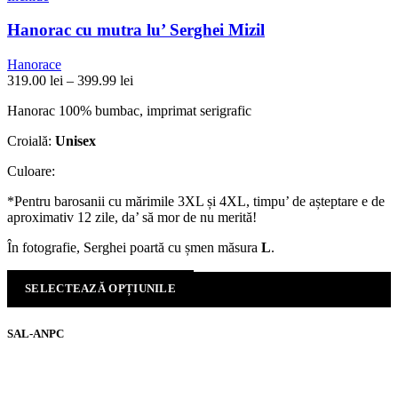
Hanorac cu mutra lu’ Serghei Mizil
Hanorace
Interval
319.00
lei
–
399.99
lei
de
Hanorac 100% bumbac, imprimat serigrafic
prețuri:
319.00 lei
Croială:
Unisex
până
la
Culoare:
399.99 lei
*Pentru barosanii cu mărimile 3XL și 4XL, timpu’ de așteptare e de
aproximativ 12 zile, da’ să mor de nu merită!
În fotografie, Serghei poartă cu șmen măsura
L
.
SELECTEAZĂ OPȚIUNILE
SAL-ANPC