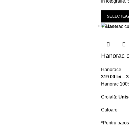
În fotografie
SELECTEAZ
Inchide
-20%
Hanorac c
Hanorace
319.00
lei
–
3
Hanorac 100%
Croială:
Unis
Culoare:
*Pentru baros