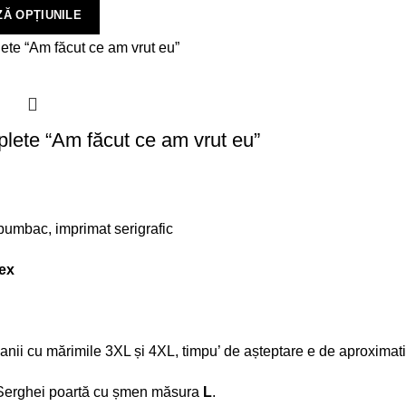
Ă OPȚIUNILE
plete “Am făcut ce am vrut eu”
umbac, imprimat serigrafic
ex
anii cu mărimile 3XL și 4XL, timpu’ de așteptare e de aproximativ
, Serghei poartă cu șmen măsura
L
.