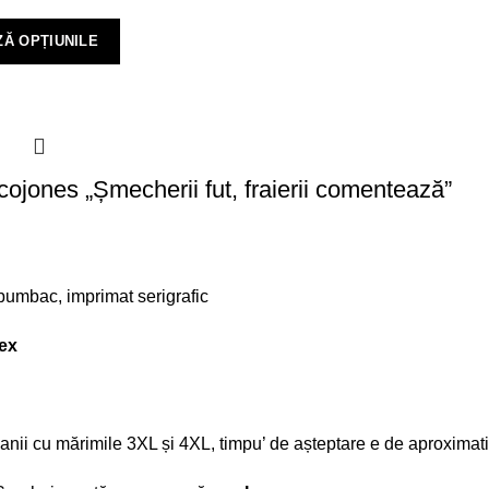
Ă OPȚIUNILE
cojones „Șmecherii fut, fraierii comentează”
umbac, imprimat serigrafic
ex
anii cu mărimile 3XL și 4XL, timpu’ de așteptare e de aproximativ