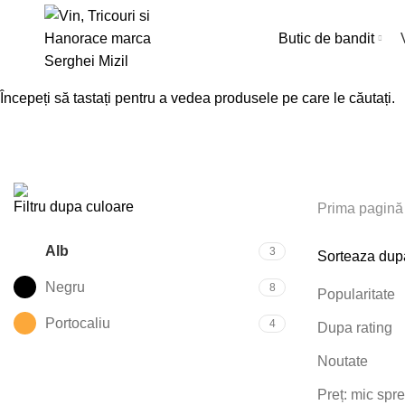
Butic de bandit
Începeți să tastați pentru a vedea produsele pe care le căutați.
TOATE
PRODUCTS
CARTI
2 PRODUSE
HANORACE
1 PRODU
VINURI
3 PRODUSE
Filtru dupa culoare
Prima pagină
Alb
3
Sorteaza dup
Negru
8
Popularitate
Portocaliu
4
Dupa rating
Noutate
Preț: mic spr