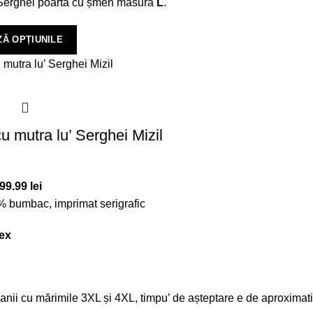
, Serghei poartă cu șmen măsura
L
.
Ă OPȚIUNILE
u mutra lu’ Serghei Mizil
Interval
99.99
lei
de
 bumbac, imprimat serigrafic
prețuri:
ex
319.00 lei
până
la
399.99 lei
anii cu mărimile 3XL și 4XL, timpu’ de așteptare e de aproximativ