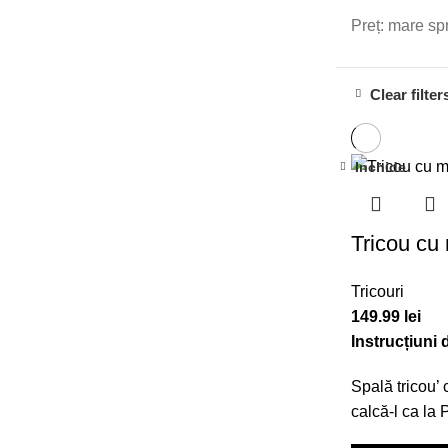
Preț: mare sp
Clear filter
Inchide
Tricou cu 
Tricouri
149.99
lei
Instrucțiuni 
Spală tricou’ 
calcă-l ca la 