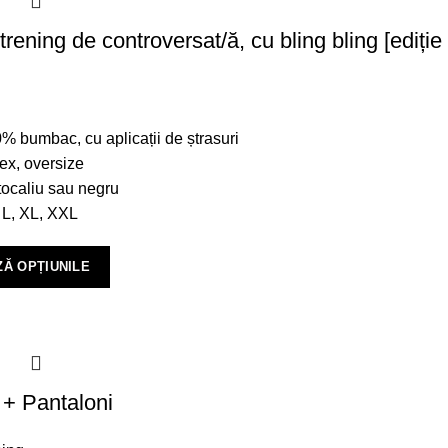
trening de controversat/ă, cu bling bling [ediție 
% bumbac, cu aplicații de ștrasuri
ex, oversize
ocaliu sau negru
 L, XL, XXL
Ă OPȚIUNILE
 + Pantaloni