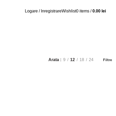
Logare / Inregistrare
Wishlist
0
items
/
0.00
lei
TRICOURI
4 PRODUSE
Arata
9
12
18
24
Filtre