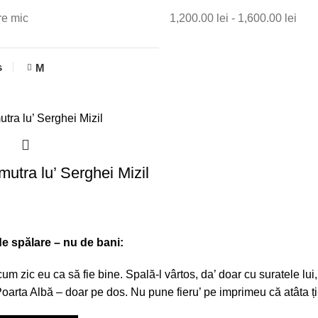
re mic
1,200.00
lei
-
1,600.00
lei
s
M
mutra lu’ Serghei Mizil
de spălare – nu de bani:
cum zic eu ca să fie bine. Spală-l vârtos, da’ doar cu suratele lui
Poarta Albă – doar pe dos. Nu pune fieru’ pe imprimeu că atâta ți-