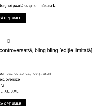
, Serghei poartă cu șmen măsura
L
.
Ă OPȚIUNILE
controversat/ă, bling bling [ediție limitată]
umbac, cu aplicații de ștrasuri
ex, oversize
ru
 L, XL, XXL
Ă OPȚIUNILE