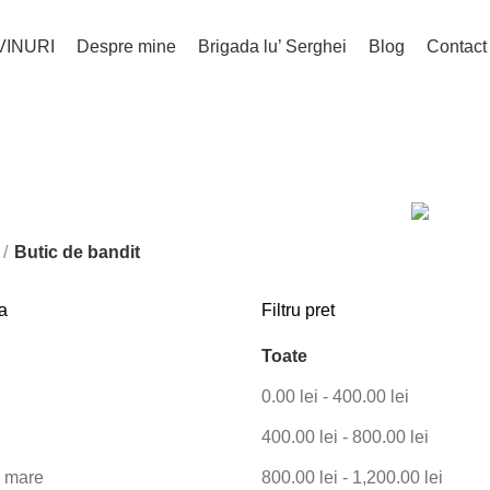
VINURI
Despre mine
Brigada lu’ Serghei
Blog
Contact
Butic de bandit
Categorii
S
PROMOTII
2 PRODUSE
TRENING
4 PRODUSE
Butic de bandit
a
Filtru pret
Toate
0.00
lei
-
400.00
lei
400.00
lei
-
800.00
lei
e mare
800.00
lei
-
1,200.00
lei