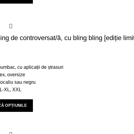
ing de controversat/ă, cu bling bling [ediție limi
mbac, cu aplicații de ștrasuri
ex, oversize
ocaliu sau negru
L-XL, XXL
Ă OPȚIUNILE